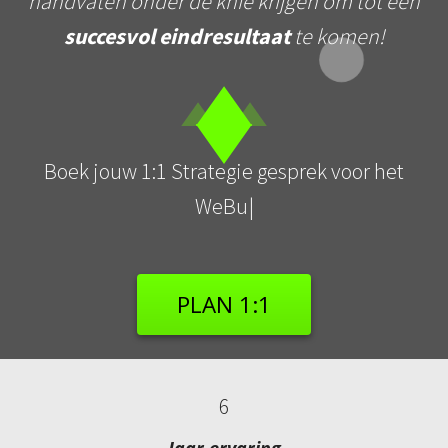
handvaten onder de knie krijgen om tot een
succesvol eindresultaat
te komen!
B
o
e
k
j
o
u
w
1
:
1
S
t
r
a
t
e
g
i
e
g
e
s
p
r
e
k
v
o
o
r
h
e
t
W
e
B
u
i
l
d
B
l
u
e
p
PLAN 1:1
6
Jaar ervaring