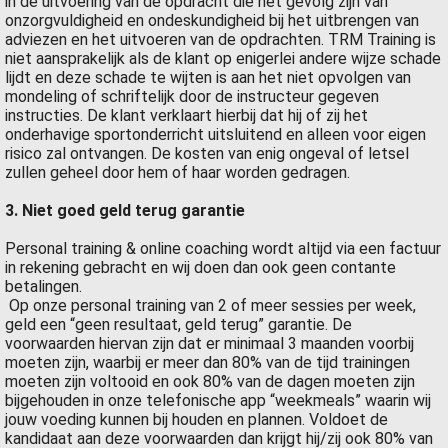
in de uitvoering van de opdracht die het gevolg zijn van
onzorgvuldigheid en ondeskundigheid bij het uitbrengen van
adviezen en het uitvoeren van de opdrachten. TRM Training is
niet aansprakelijk als de klant op enigerlei andere wijze schade
lijdt en deze schade te wijten is aan het niet opvolgen van
mondeling of schriftelijk door de instructeur gegeven
instructies. De klant verklaart hierbij dat hij of zij het
onderhavige sportonderricht uitsluitend en alleen voor eigen
risico zal ontvangen. De kosten van enig ongeval of letsel
zullen geheel door hem of haar worden gedragen.
3. Niet goed geld terug garantie
Personal training & online coaching wordt altijd via een factuur
in rekening gebracht en wij doen dan ook geen contante
betalingen.
Op onze personal training van 2 of meer sessies per week,
geld een “geen resultaat, geld terug” garantie. De
voorwaarden hiervan zijn dat er minimaal 3 maanden voorbij
moeten zijn, waarbij er meer dan 80% van de tijd trainingen
moeten zijn voltooid en ook 80% van de dagen moeten zijn
bijgehouden in onze telefonische app “weekmeals” waarin wij
jouw voeding kunnen bij houden en plannen. Voldoet de
kandidaat aan deze voorwaarden dan krijgt hij/zij ook 80% van